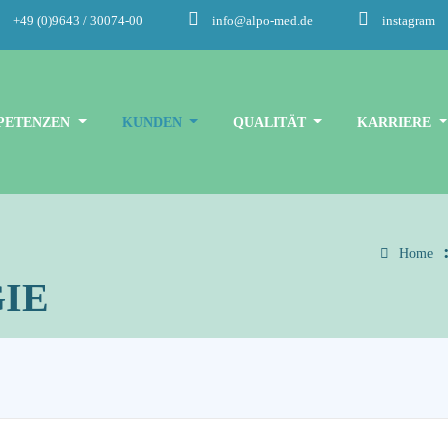
+49 (0)9643 / 30074-00
info@alpo-med.de
instagram
PETENZEN
KUNDEN
QUALITÄT
KARRIERE
Home
IE