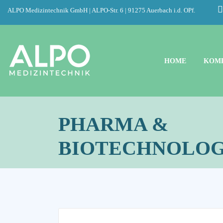
ALPO Medizintechnik GmbH | ALPO-Str. 6 | 91275 Auerbach i.d. OPf.
HOME
KOM
PHARMA &
BIOTECHNOLOG